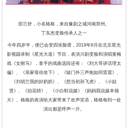
邵兰舒，小名格格，来自豫剧之城河南郑州。
丁东杰变脸传承人之一
今年四岁半，便已会变四张脸谱，2019年8月在北京星光
影视园录制《星光大道》节目，表演川剧变脸和演唱黄梅
戏《女驸马》，拿手的戏曲选段还有：《刘大哥讲话理太
偏》、《亲家母你坐下》、《辕门外三声炮如同雷震》、
《刘胡兰我的好奶奶》、《想当初孙飞虎》、《小姑
贤》、《抬花轿》、《小白鞋说媒》《妈妈我说媒本领
大》。格格的表演给大家带来了欢声笑语，格格每到一处
演出都是呼声一片。