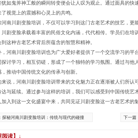
些犹如鬼斧神工般的瞬间转变便会让人叹为观止。通过面具的快
来了视觉上的震撼和心灵上的共鸣。
加河南川剧变脸培训，不仅可以学习到这门古老艺术的技艺，更
，川剧变脸承载着丰富的民俗文化内涵，代代相传。学员们在培
会到这种古老艺术背后所蕴含的智慧和精神。
外，河南川剧变脸培训也为广大爱好者提供了一个交流学习的平
同探讨学习，相互切磋，形成了一个独特的学习氛围。通过与他
感，推动中国传统文化的传承与创新。
的来说，河南川剧变脸培训带来的文化魅力正在逐渐被人们所认
传达与延续。通过参与这样的培训，我们可以感受到中国传统艺
人加入到这一文化盛宴中来，共同见证川剧变脸这一古老艺术的
河南电视台，六一儿童节目彩排中
丁东杰艺术中心表演学员
舞
：
探秘河南川剧变脸培训：传统与现代的碰撞
下一篇
荐阅读】↓