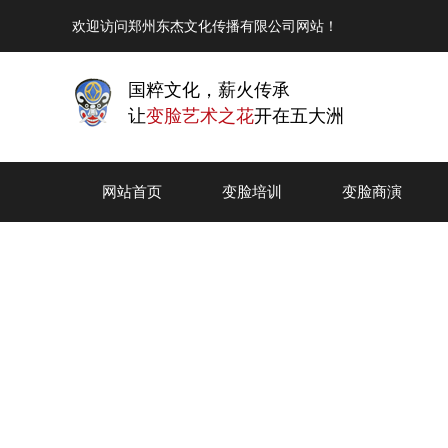
欢迎访问郑州东杰文化传播有限公司网站！
国粹文化，薪火传承
让
变脸艺术之花
开在五大洲
网站首页
变脸培训
变脸商演