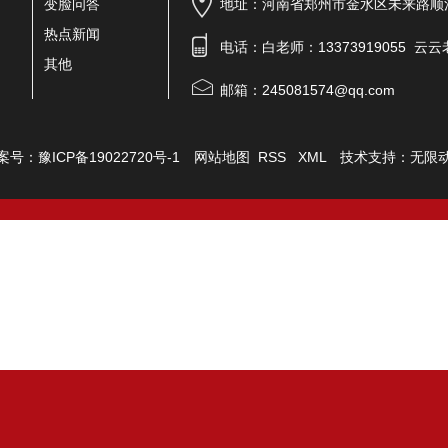
变脸问答
地址：河南省郑州市金水区未来路顺河
热点新闻
电话：白老师：13373919055 云云老
其他
邮箱：245081574@qq.com
案号：
豫ICP备19022720号-1
网站地图
RSS
XML
技术支持：
无限