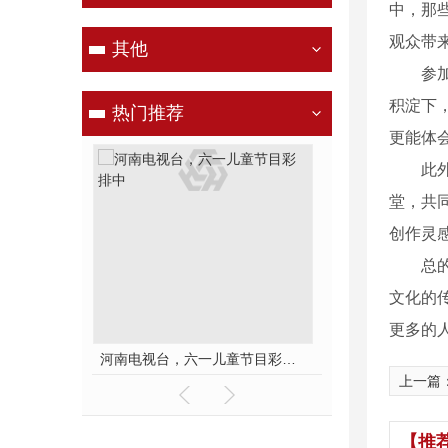
中，那
观众带
其他
参
积淀下
热门推荐
更能体
此
堂，共
创作灵
总
文化的
更多的
东杰文化公司线下带领小徒弟们一起开办爱心奉粥活动
上一篇
【推