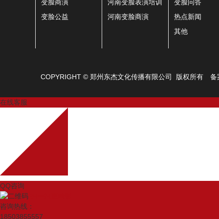
变脸商演
河南变脸表演培训
变脸问答
变脸公益
河南变脸商演
热点新闻
其他
COPYRIGHT © 郑州东杰文化传播有限公司 版权所有
备
在线客服
QQ咨询
扫一扫更精彩
咨询热线：
18503855557