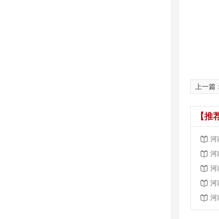
上一篇
【推
河
河
河
河
河