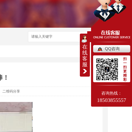
搜索
在
QQ咨询
线
客
扫
一
服
扫
更
精
棒！
彩
二维码分享
咨询热线：
18503855557