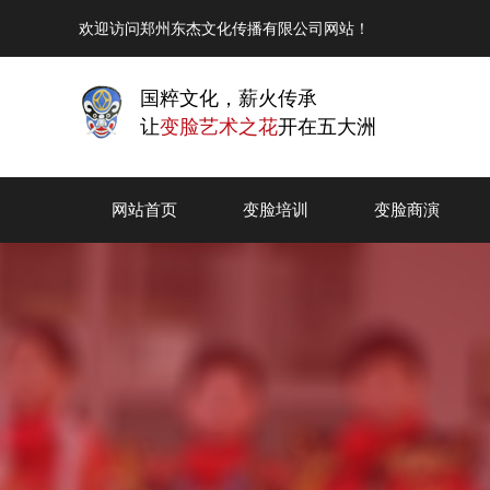
欢迎访问郑州东杰文化传播有限公司网站！
国粹文化，薪火传承
让
变脸艺术之花
开在五大洲
网站首页
变脸培训
变脸商演