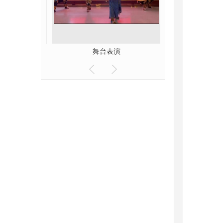
表演学员
舞台表演
国粹文化 