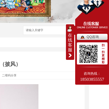
搜索
在
QQ咨询
线
客
扫
一
服
扫
更
精
彩
（披风）
咨询热线：
二维码分享
18503855557