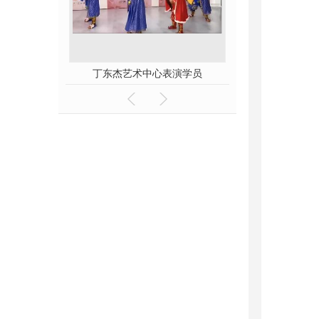
表演学员
舞台表演
国粹文化 