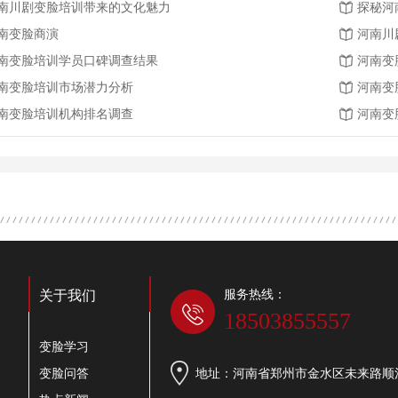
南川剧变脸培训带来的文化魅力
探秘河
南变脸商演
河南川
南变脸培训学员口碑调查结果
河南变
南变脸培训市场潜力分析
河南变
南变脸培训机构排名调查
河南变
服务热线：
关于我们
18503855557
变脸学习
变脸问答
地址：河南省郑州市金水区未来路顺河