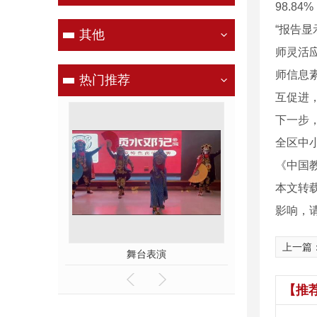
98.84
“报告
其他
师灵活
师信息
热门推荐
互促进
下一步
全区中
《中国教
本文转
影响，
上一篇
表演学员
舞台表演
国粹文化 
【推