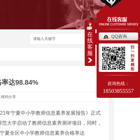
在
QQ咨询
搜索
线
客
扫
一
服
扫
更
精
彩
达98.84%
咨询热线：
18503855557
二维码分享
21年宁夏中小学教师信息素养发展报告》正式
华中师范大学启动了教师信息素养测评项目，同时，
，宁夏全区中小学教师信息素养合格率达