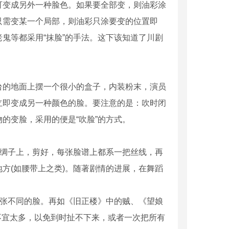
可变成另外一种脸色。如果要全部变，则油彩涂
只需变某一个局部，则油彩只涂要变的位置即
鬼等都采用“抹脸”的手法。这下该知道了川剧
台的地面上摆一个很小的盒子，内装粉末，演员
立即变成另一种颜色的脸。要注意的是：吹时闭
的变脸，采用的便是“吹脸”的方式。
的绸子上，剪好，每张脸谱上都系一把丝线，再
方(如腰带上之类)。随著剧情的进展，在舞蹈
八张不同的脸。再如《旧正楼》中的贼、《望娘
剂不宜太多，以免到时扯不下来，或者一次把所有