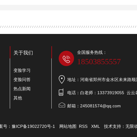
全国服务热线：
关于我们
18503855557
变脸学习
变脸问答
地址：河南省郑州市金水区未来路顺河
热点新闻
电话：白老师：13373919055 云云老
其他
邮箱：245081574@qq.com
案号：
豫ICP备19022720号-1
网站地图
RSS
XML
技术支持：
无限