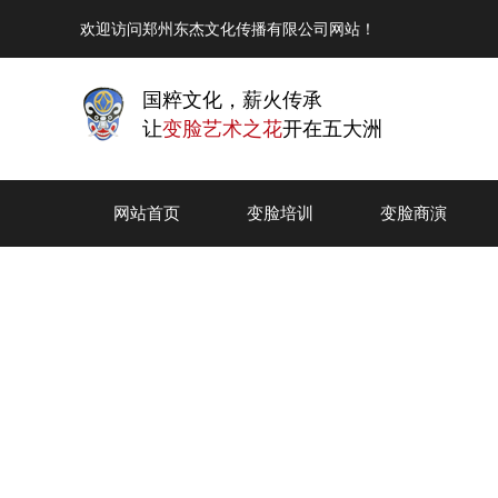
欢迎访问郑州东杰文化传播有限公司网站！
国粹文化，薪火传承
让
变脸艺术之花
开在五大洲
网站首页
变脸培训
变脸商演