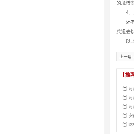
的脸谱
4
还
兵退去
以
上一篇
【推
河
河
河
安
吃