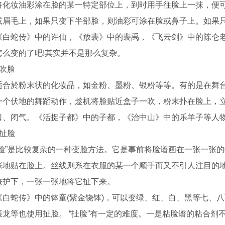
将化妆油彩涂在脸的某一特定部位上，到时用手往脸上一抹，便
或眉毛上，如果只变下半部脸，则油彩可涂在脸或鼻子上。如果
《白蛇传》中的许仙，《放裴》中的裴禹，《飞云剑》中的陈仑老
怎么变的了吧!其实并不是那么复杂。
、吹脸
适合於粉末状的化妆品，如金粉、墨粉、银粉等等。有的是在舞
一个伏地的舞蹈动作，趁机将脸贴近盒子一吹，粉末扑在脸上，
口、闭气。《活捉子都》中的子都，《治中山》中的乐羊子等人物
、扯脸
扯脸”是比较复杂的一种变脸方法。它是事前将脸谱画在一张一张
张地贴在脸上。丝线则系在衣服的某一个顺手而又不引人注目的地
掩护下，一张一张地将它扯下来。
《白蛇传》中的钵童(紫金铙钵)，可以变绿、红、白、黑等七、
聂龙等也使用扯脸。 “扯脸”有一定的难度。一是粘脸谱的粘合