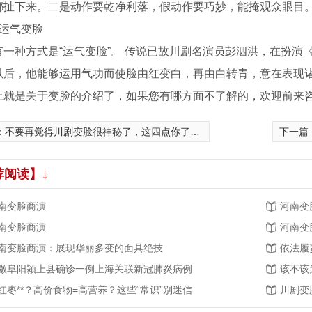
都扯下来。二是动作要乾净利落，假动作要巧妙，能掩观众眼目
、运气变脸
有一种方式是“运气变脸”。 传说已故川剧名演员彭泗洪，在扮
以后，他能够运用气功而使脸由红变白，再由白转青，意在表现
上就是关于变脸的介绍了，如果您有哪方面不了解的，欢迎前来
：
不要再觉得川剧变脸很神秘了，这四点你了解之后就会明白！
下一篇
荐阅读】↓
南变脸商演
河南变
南变脸商演
河南变
南变脸商演：展现华丽多变的面具绝技
依法履
徽阜阳颍上县确诊一例上海关联新冠肺炎病例
该不该
红枣**？高价食物=高营养？这些“常识”别迷信
川剧变