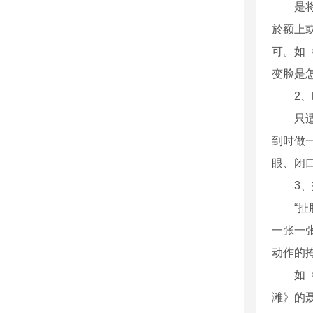
是
於额上
可。如
变脸是
2
只
到时做
眼、闭
3
“
一张一
动作的
如
滩》的