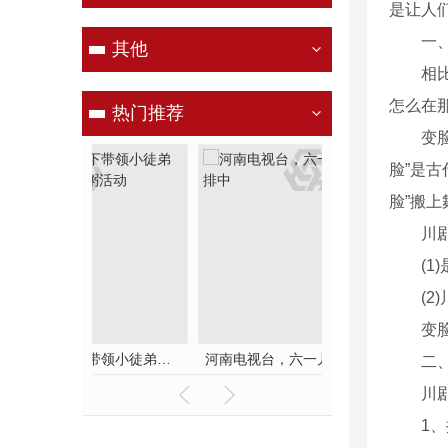
是让人
一
其他
相
怎么在
热门推荐
变
脸”是
脸”搬
川
(
(
变
东杰文化公司线下带领小徒弟们一起开办爱心奉粥活动
二
川
1