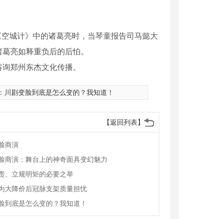
。
演《空城计》中的诸葛亮时，当琴童报告司马懿大
诸葛亮如释重负后的后怕。
咨询郑州东杰文化传播。
：
川剧变脸到底是怎么变的？我知道！
【返回列表】
脸商演
脸商演：舞台上的神奇面具变幻魅力
责、立规明矩的必要之举
为大降价后冠脉支架质量担忧
脸到底是怎么变的？我知道！