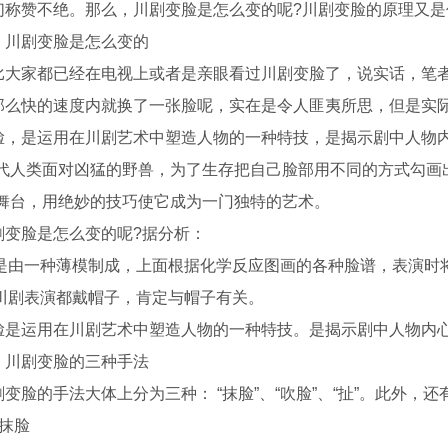
们称赞不绝。那么，川剧变脸是怎么变的呢?川剧变脸的原理又是
、川剧变脸是怎么变的
比大家都已经在电视上或者是亲眼看过川剧变脸了，说实话，笔
那么快的速度内就换了一张脸呢，实在是令人匪夷所思，但是实际
脸，是运用在川剧艺术中塑造人物的一种特技，是揭示剧中人物内
古代人类面对凶猛的野兽，为了生存把自己脸部用不同的方式勾画
上舞台，用绝妙的技巧使它成为一门独特的艺术。
剧变脸是怎么变的呢?据分析：
1)是由一种薄模制成，上面根据化学反应图画的各种脸谱，表演
2)川剧表演都戴帽子，肯定与帽子有关。
脸是运用在川剧艺术中塑造人物的一种特技。是揭示剧中人物内
河南电视台，六一儿童节目彩排中
丁东杰艺术中心表演学员
舞
、川剧变脸的三种手法
剧变脸的手法大体上分为三种： “抹脸”、“吹脸”、“扯”。此外，还
、抹脸