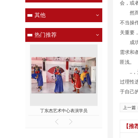
会，或
然
其他
不当操
关重要
热门推荐
成
需求和
匪浅。
.
过理性
于自己
上一篇
河南电视台，六一儿童节目彩排中
丁东杰艺术中心表演学员
舞台
【推