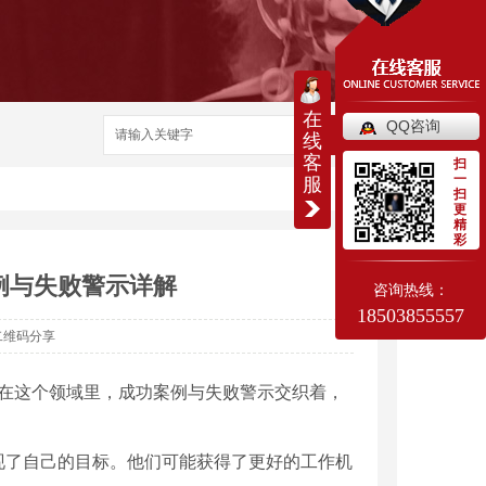
在
QQ咨询
搜索
线
客
扫
一
服
扫
更
精
彩
例与失败警示详解
咨询热线：
18503855557
二维码分享
。在这个领域里，成功案例与失败警示交织着，
现了自己的目标。他们可能获得了更好的工作机