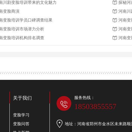
南川剧变脸培训带来的文化魅力
探秘河
南变脸商演
河南川
南变脸培训学员口碑调查结果
河南变
南变脸培训市场潜力分析
河南变
南变脸培训机构排名调查
河南变
服务热线：
关于我们
18503855557
变脸学习
变脸问答
地址：河南省郑州市金水区未来路顺河