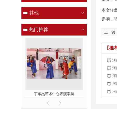
本文转
其他
影响，
热门推荐
上一篇
【推
河
河
河
河
河
河南电视台，六一儿童节目彩排中
丁东杰艺术中心表演学员
舞台