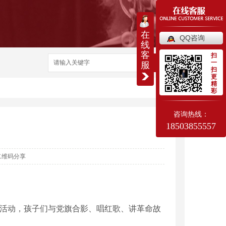
在
QQ咨询
线
客
扫
一
搜索
服
扫
更
精
彩
咨询热线：
18503855557
二维码分享
主题活动，孩子们与党旗合影、唱红歌、讲革命故
）