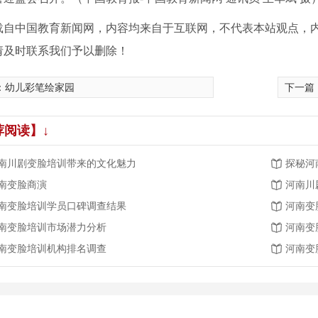
载自中国教育新闻网，内容均来自于互联网，不代表本站观点，
请及时联系我们予以删除！
：
幼儿彩笔绘家园
下一篇
荐阅读】↓
南川剧变脸培训带来的文化魅力
探秘河
南变脸商演
河南川
南变脸培训学员口碑调查结果
河南变
南变脸培训市场潜力分析
河南变
南变脸培训机构排名调查
河南变
表演
国粹文化 薪火相传