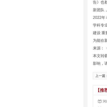
告》也
新团队
202
学科专
建设 
为能在
来源：《
本文转
影响，
上一篇
【推
河