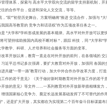
事管理体系，探索与 高水平大学双向交流的留学支持新机制，开
交往的合作平台，促进和深化人文交流，等等。
年底，“双*”初登历史舞台。方案明确将“推进 交流合作，加强与 
高我国高等教育的 竞争力和话语权”作为五项改革任务之一。
放是 *大学和*学科形成发展的基本规律。高水平对外开放可以更
，将可望持续助推国内高校不断对标 *，跟踪 科技 ，同 *大学
大学教学、科研、人才培养和社会服务等方面的变革。
行改革开放以来，教育一直走在对外开放的前列，在各领域的 交
，习近平总书记多次强调，要扩大教育对外开放，加强同 各国的
推进共建“一带一路”教育行动，加大中外合作办学改革力度，打
流工作的若干意见》《关于做好新时期教育对外开放工作的若干
文化 薪火相传
外开放的意见》等文件……一系列教育对外开放新举措相继发力
、增强国家核心竞争力、奠定长远发展基础发挥了不可替代的作
创*，还是扩大开放，其实都在为实现第二个百年奋斗目标谋篇布