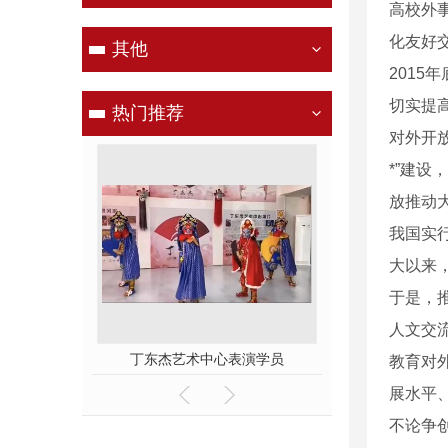
高校外
化友好
其他
2015
切实提
热门推荐
对外开
*”建设
放推动
我国实
大以来
于是，
人文交
术中心表演学员
舞台表演
国粹
教育对
展水平
不论争