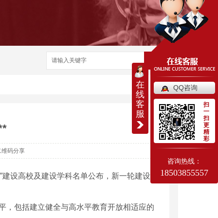
搜索
在
QQ咨询
线
客
扫
一
服
扫
更
*
精
彩
二维码分享
咨询热线：
18503855557
*”建设高校及建设学科名单公布，新一轮建设正
作水平，包括建立健全与高水平教育开放相适应的