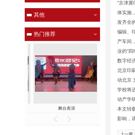
“京津
体实施
其他
发齐全
编辑、
热门推荐
产车间
业的“
数字经
北京印
动北京
学校将
动产学
表演学员
舞台表演
国粹文化 
本文转
影响，
上一篇