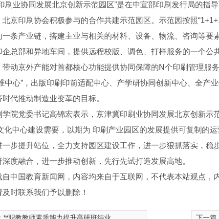
冀印刷业协同发展北京创新示范园区”是在中宣部印刷发行局的指
，北京印刷协会积极参与的合作共建示范园区。示范园按照“1+1+
的一条产业链，搭建主业与相关的材料、设备、物流、咨询等要
印企总部和异地车间，提供远程校版、调色、打样服务的一个公
，带动京外产能对首都核心功能提供协同保障的N个印刷管理服务
四维中心”，出版印刷印前适配中心、产学研协同创新中心、全产
济时代推动制造业变革的目标。
刷学院党委书记高锦宏表示，京津冀印刷业协同发展北京创新示
 文化中心建设需要，以期为 印刷产业园区的发展提供可复制的
进一步提升站位，全力支持园区建设工作，进一步狠抓落实，稳
研深度融合，进一步推动创新，先行先试打造发展高地。
薪火相传
载自中国教育新闻网，内容均来自于互联网，不代表本站观点，
请及时联系我们予以删除！
：
**职教教师素质能力提升高研班结业
下一篇