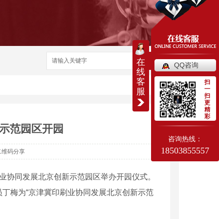
在
搜索
QQ咨询
线
客
扫
一
服
扫
更
精
彩
示范园区开园
咨询热线：
18503855557
二维码分享
刷业协同发展北京创新示范园区举办开园仪式。
丁梅为“京津冀印刷业协同发展北京创新示范