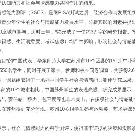
是认知能力和社会与情感能力共同作用的结果。
感能力测评（SSES）是继PISA测试之后，经济合作与发展组
解青少年学生的社会与情感能力发展水平，分析其影响因素并提出政
10座城市参与，历时三年，*终形成了一份约3万字的研究报告
幸福感、生活满意度、考试焦虑）均产生影响，影响社会与情感
等。
目*的中国代表，华东师范大学在苏州市10个区县的151所中小
550名学生，同时开展了家长、教师和校长问卷调查，共获得2.
据，课题组获得了一系列中国学生社会与情感能力测评研究成果
个国家的10个城市相比，中国苏州学生的表现亮眼。研究成果显示，
名*，责任感、毅力、包容度等也非常突出。在多项社会与情感能
演
国粹文化 薪火相传
念在苏州得到充分体现。苏州10岁组学生参与运动类、艺术类课
表示，社会与情感能力的科学测评，使得基于证据的决策和实践