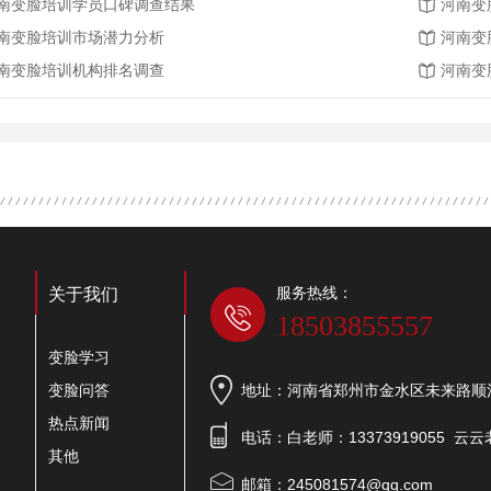
南变脸培训学员口碑调查结果
河南变
南变脸培训市场潜力分析
河南变
南变脸培训机构排名调查
河南变
服务热线：
关于我们
18503855557
变脸学习
变脸问答
地址：河南省郑州市金水区未来路顺河
热点新闻
电话：白老师：13373919055 云云老
其他
邮箱：245081574@qq.com