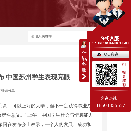
搜索
在
QQ咨询
线
客
扫
一
服
扫
布 中国苏州学生表现亮眼
更
精
彩
二维码分享
咨询热线：
18503855557
智商高，可以上好的大学，但不一定获得事业成
定性意义。” 上午，中国学生社会与情感能力
振国在发布会上表示，一个人的发展、成功和