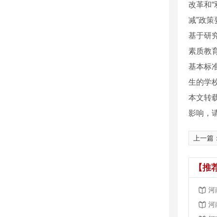
改革和
减”政
基于研
素质教
基本标
生的学
本文转
影响，
上一篇
【推
河
河