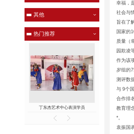
幸福，
社会与情
其他
旨在了
国家的
热门推荐
质量（
园欺凌
作为该项
岁组的7
测评数
与 9
合作排
河南电视台，六一儿童节目彩排中
丁东杰艺术中心表演学员
舞台表
教育理
*。
袁振国