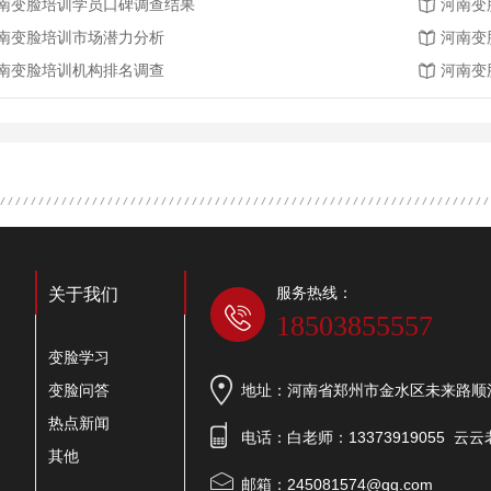
南变脸培训学员口碑调查结果
河南变
南变脸培训市场潜力分析
河南变
南变脸培训机构排名调查
河南变
服务热线：
关于我们
18503855557
变脸学习
变脸问答
地址：河南省郑州市金水区未来路顺河
热点新闻
电话：白老师：13373919055 云云老
其他
邮箱：245081574@qq.com