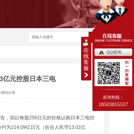
搜索
在
QQ咨询
线
客
扫
一
服
扫
更
3亿元控股日本三电
精
彩
二维码分享
咨询热线：
18503855557
公告，拟以每股256日元的价格认购日本三电控
为214.09亿日元（折合人民币13.02亿