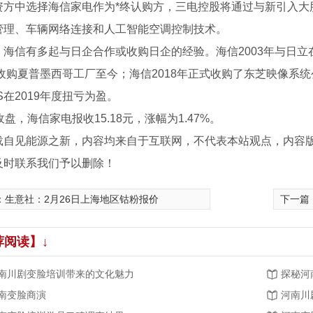
资方中选择海信家电作为*终认购方，三电控股将通过与新引入大
管理、车辆网络连接和人工智能空调控制技术。
，海信有多起与日企合作或收购日企的经验。海信2003年与日
年收购夏普墨西哥工厂至今；海信2018年正式收购了东芝映像系统
S在2019年度扭亏为盈。
收盘，海信家电报收15.18元，涨幅为1.47%。
载自见能源之新，内容均来自于互联网，不代表本站观点，内容
及时联系我们予以删除！
：
生意社：2月26日上海地区钴粉报价
下一篇
荐阅读】↓
南川剧变脸培训带来的文化魅力
探秘河
南变脸商演
河南川