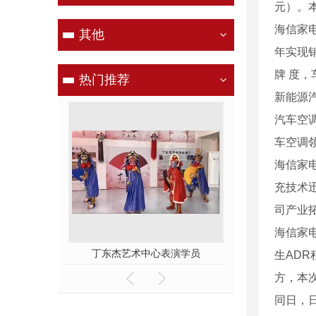
元）。
海信家电
其他
年实现销
牌 度
热门推荐
新能源
汽车空
车空调
海信家电
充技术
司产业
海信家
心表演学员
舞台表演
国粹文化
生AD
方，本
同日，日