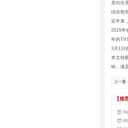
意向出
综合热
近年来
2015
年的TV
3月1日
本文转
响，请
上一篇
【推
河
河