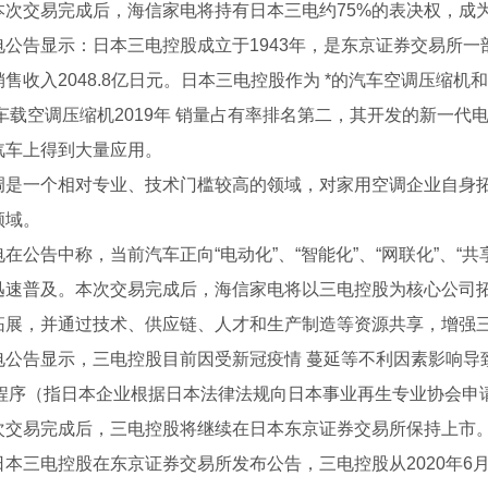
本次交易完成后，海信家电将持有日本三电约75%的表决权，成
公告显示：日本三电控股成立于1943年，是东京证券交易所一部
售收入2048.8亿日元。日本三电控股作为 *的汽车空调压缩
，车载空调压缩机2019年 销量占有率排名第二，其开发的新一
汽车上得到大量应用。
调是一个相对专业、技术门槛较高的领域，对家用空调企业自身
领域。
在公告中称，当前汽车正向“电动化”、“智能化”、“网联化”、“
迅速普及。本次交易完成后，海信家电将以三电控股为核心公司
拓展，并通过技术、供应链、人才和生产制造等资源共享，增强
电公告显示，三电控股目前因受新冠疫情 蔓延等不利因素影响导
 薪火相传
R程序（指日本企业根据日本法律法规向日本事业再生专业协会申
次交易完成后，三电控股将继续在日本东京证券交易所保持上市
本三电控股在东京证券交易所发布公告，三电控股从2020年6月