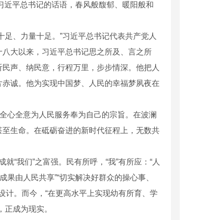
，习近平总书记的话语，春风般馥郁、暖阳般和
十足、力量十足。”习近平总书记代表共产党人
的十八大以来，习近平总书记思之所及、言之所
听民声、纳民意，行程万里，步步情深。他把人
片赤诚。他为实现中国梦、人民的幸福梦夙夜在
把全心全意为人民服务奉为自己的宗旨。在波澜
甚至生命。在砥砺奋进的新时代征程上，无数共
成就“我们”之富强。民有所呼，“我”有所应：“人
成果由人民共享”“切实解决好群众的操心事、
设计。而今，“在更高水平上实现幼有所育、学
，正成为现实。