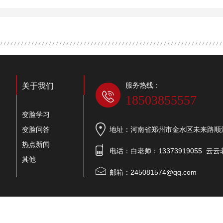
服务热线：
关于我们
18503855557
变脸学习
变脸问答
地址：河南省郑州市金水区未来路顺河
热点新闻
电话：白老师：13373919055 云云老
其他
邮箱：245081574@qq.com
号：
豫ICP备19022720号-1
网站地图
RSS
XML
技术支持：
无限动