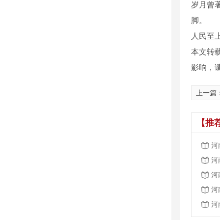
岁月曾
脚。
人民至
本文转
影响，
上一篇
【推
河
河
河
河
河