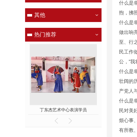
什么是
煦，拂
其他
什么是
做出响
热门推荐
至、行
民工作
公，“
什么是
壮阔的
产党人
什么是幸
杰艺术中心表演学员
舞台表演
民对美
烦心事
有所教