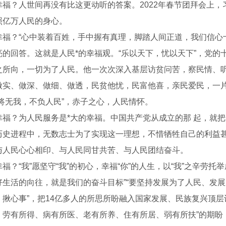
幸福？人世间再没有比这更动听的答案。2022年春节团拜会上
照亿万人民的身心。
幸福？“心中装着百姓，手中握有真理，脚踏人间正道，我们信心
亮的回答。这就是人民*的幸福观。“乐以天下，忧以天下”，党
之所向，一切为了人民。他一次次深入基层访贫问苦，察民情、
做实、做深、做细、做透，民贫他忧，民富他喜，亲民爱民，一
我将无我，不负人民”，赤子之心，人民情怀。
幸福？为人民服务是*大的幸福。中国共产党从成立的那 起，就
历史进程中，无数志士为了实现这一理想，不惜牺牲自己的利益
与人民心心相印、与人民同甘共苦、与人民团结奋斗。
福？“我”愿坚守“我”的初心，幸福“你”的人生，以“我”之辛劳托举
国粹文化 薪火相传
好生活的向往，就是我们的奋斗目标”“要坚持发展为了人民、发展
、揪心事”，把14亿多人的所思所盼融入国家发展、民族复兴顶层
、劳有所得、病有所医、老有所养、住有所居、弱有所扶”的期盼