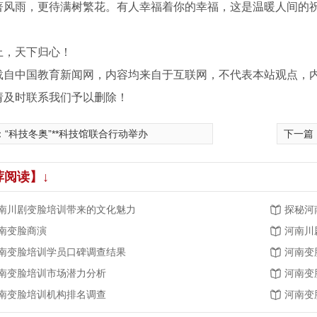
著风雨，更待满树繁花。有人幸福着你的幸福，这是温暖人间的
上，天下归心！
载自中国教育新闻网，内容均来自于互联网，不代表本站观点，
请及时联系我们予以删除！
：
“科技冬奥”**科技馆联合行动举办
下一篇
荐阅读】↓
南川剧变脸培训带来的文化魅力
探秘河
南变脸商演
河南川
南变脸培训学员口碑调查结果
河南变
南变脸培训市场潜力分析
河南变
南变脸培训机构排名调查
河南变