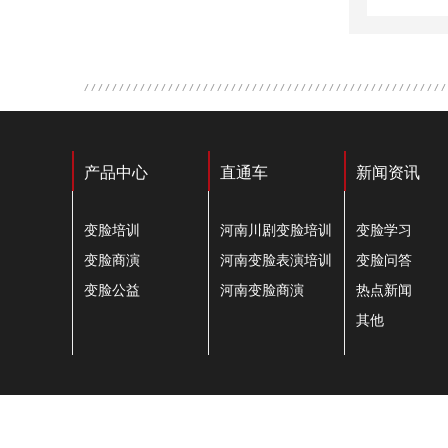
产品中心
直通车
新闻资讯
变脸培训
河南川剧变脸培训
变脸学习
变脸商演
河南变脸表演培训
变脸问答
变脸公益
河南变脸商演
热点新闻
其他
COPYRIGHT © 郑州东杰文化传播有限公司 版权所有
备案