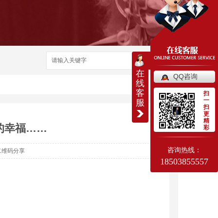
搜索
在
QQ咨询
线
客
扫
一
服
扫
更
精
的幸福……
彩
咨询热线：
二维码分享
18503855557