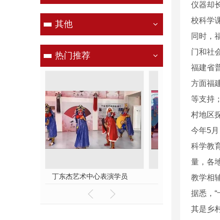
仪器却
校科学
其他
同时，
门和社
热门推荐
福建省
方面福
等支持
村地区
今年5
科学教
量，各
表演学员
舞台表演
国粹文化 
教学相
据悉，
其是乡