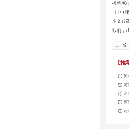
科学家
《中国教
本文转
影响，
上一篇
【推
河
河
河
河
河