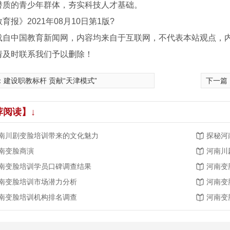
潜质的青少年群体，夯实科技人才基础。
育报》2021年08月10日第1版?
载自中国教育新闻网，内容均来自于互联网，不代表本站观点，
请及时联系我们予以删除！
：
建设职教标杆 贡献“天津模式”
下一篇
荐阅读】↓
南川剧变脸培训带来的文化魅力
探秘河
南变脸商演
河南川
南变脸培训学员口碑调查结果
河南变
南变脸培训市场潜力分析
河南变
南变脸培训机构排名调查
河南变