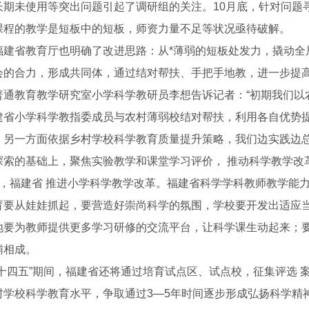
长期未使用等突出问题引起了调研组的关注。10月底，针对问题
课程的教学是短板中的短板，师资力量不足等状况亟待破解。
福建省教育厅也明确了改进思路：从*薄弱的短板处发力，撬动全
会的合力，形成共同体，通过结对帮扶、手把手地教，进一步提
普通教育教学研究室小学科学教研员李想告诉记者：“初期我们以
建省小学科学教指委成员与农村薄弱校结对帮扶，利用各自优势
；另一方面依据乡村学校科学教育质量提升策略，我们边实践边
探索的基础上，聚焦实验教学和课堂学习评价， 推动科学教学改革
月，福建省 推进小学科学教学改革。福建省科学学科教师教学能
育要从娃娃抓起，要营造好崇尚科学的氛围，学校要开发出适应当
地要为教师提供更多学习研修的交流平台，让科学课生动起来；
薪火相传
辅相成。
“十四五”期间，福建省还将通过培育试点区、试点校，征集评选
村学校科学教育水平，争取通过3—5年时间逐步形成弘扬科学精