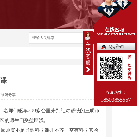
搜索
在
QQ咨询
线
客
扫
一
服
扫
更
精
彩
学课
咨询热线：
二维码分享
18503855557
、名师们驱车300多公里来到结对帮扶的三明市
山区的师生们受益匪浅。
校因师资不足导致科学课开不齐、空有科学实验